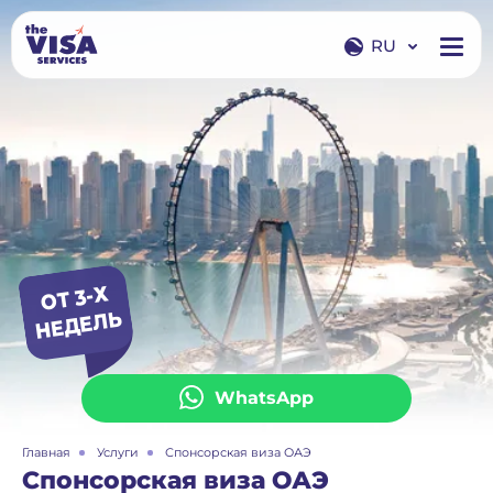
RU
EN
RU
ОТ 3-Х
НЕ
ДЕЛЬ
WhatsApp
Главная
Услуги
Спонсорская виза ОАЭ
Спонсорская виза ОАЭ