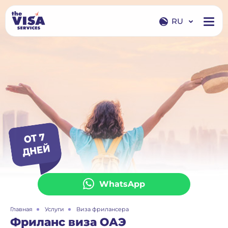
RU
EN
RU
ОТ 7
ДНЕ
Й
WhatsApp
Главная
Услуги
Виза фрилансера
Фриланс виза ОАЭ