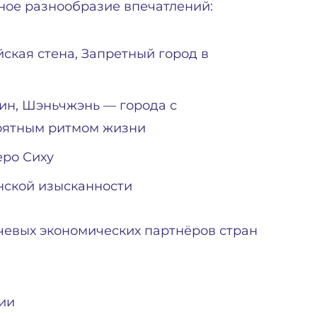
ное разнообразие впечатлений:
ская стена, Запретный город в
ин, Шэньчжэнь — города с
роятным ритмом жизни
еро Сиху
онской изысканности
чевых экономических партнёров стран
ии