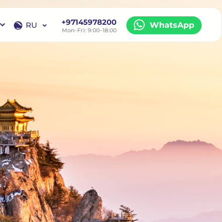
+97145978200
RU
WhatsApp
Mon–Fri: 9:00–18:00
EN
RU