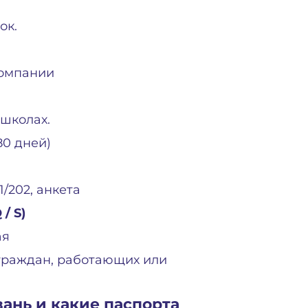
ок.
компании
 школах.
80 дней)
/202, анкета
/ S)
ая
 граждан, работающих или
вань и какие паспорта