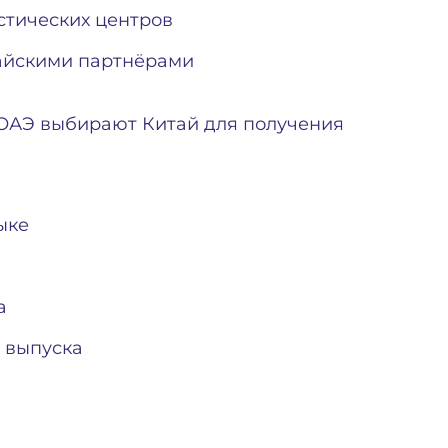
стических центров
тайскими партнёрами
 ОАЭ выбирают Китай для получения
ыке
а
 выпуска