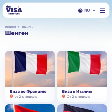
RU
EN
Главная
Шенген
RU
Шенген
Виза во Францию
Виза в Италию
от 2-х недель
От 2-х недель