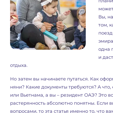
плани
может
Вы, н
том, 
поезд
эмира
одна 
и дас
отдыха.
Но затем вы начинаете путаться. Как офо
няни? Какие документы требуются? А что,
или Вьетнама, а вы – резидент ОАЭ? Это 
растерянность абсолютно понятны. Если в
вопросами, то эта статья именно то, что в