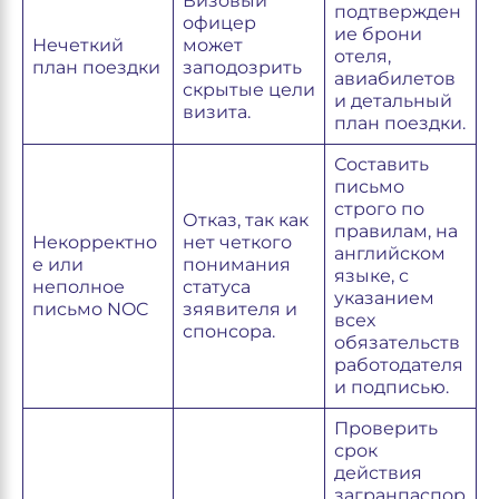
Визовый
подтвержден
офицер
ие брони
Нечеткий
может
отеля,
план поездки
заподозрить
авиабилетов
скрытые цели
и детальный
визита.
план поездки.
Составить
письмо
строго по
Отказ, так как
правилам, на
Некорректно
нет четкого
английском
е или
понимания
языке, с
неполное
статуса
указанием
письмо NOC
зяявителя и
всех
спонсора.
обязательств
работодателя
и подписью.
Проверить
срок
действия
загранпаспор