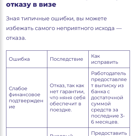
отказу в визе
Зная типичные ошибки, вы можете
избежать самого неприятного исхода —
отказа.
Как
Ошибка
Последствие
исправить
Работодатель
предоставляе
Отказ, так как
т выписку из
Слабое
нет гарантии,
банка с
финансовое
что няня себя
достаточной
подтвержден
обеспечит в
суммой
ие
поездке.
средств за
последние 3-
6 месяцев.
Предоставить