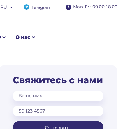
+97145978200
Mon-Fri: 09.00-18.00
RU
Telegram
WhatsApp
Mon–Fri: 9:00–18:00
EN
RU
Э
О нас
Свяжитесь с нами
Ваше имя
Отправить