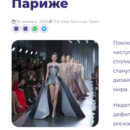
Париже
29 января, 2025
The Visa Services Team
Покло
насту
столи
стану
дизай
мира.
Недел
дефил
роско