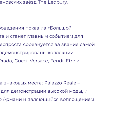
новских звёзд The Ledbury.
роведения показ из «Большой
рта и станет главным событием для
неспроста соревнуется за звание самой
родемонстрированы коллекции
da, Gucci, Versace, Fendi, Etro и
знаковых места: Palazzo Reale –
для демонстрации высокой моды, и
жио Армани и являющийся воплощением