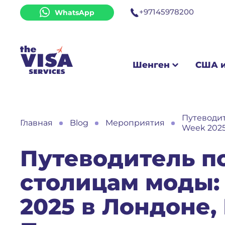
+97145978200
WhatsApp
Шенген
США и Британ
Шенген
США и
Путеводит
Главная
Blog
Мероприятия
Week 2025
Путеводитель п
столицам моды:
2025 в Лондоне,