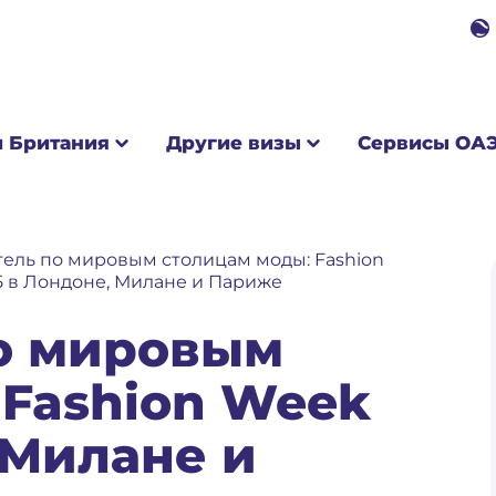
ия
Другие визы
Сервисы ОАЭ
О нас
 Британия
Другие визы
Сервисы ОА
ель по мировым столицам моды: Fashion
 в Лондоне, Милане и Париже
о мировым
 Fashion Week
 Милане и