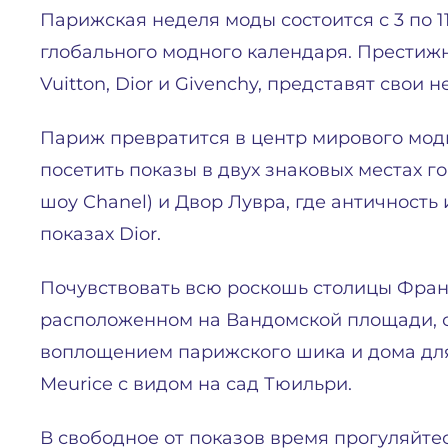
Парижская неделя моды состоится с 3 по 1
глобального модного календаря. Престижны
Vuitton, Dior и Givenchy, представят свои
Париж превратится в центр мирового модн
посетить показы в двух знаковых местах г
шоу Chanel) и Двор Лувра, где античность
показах Dior.
Почувствовать всю роскошь столицы Франци
расположенном на Вандомской площади, от
воплощением парижского шика и дома для Ch
Meurice с видом на сад Тюильри.
В свободное от показов время прогуляйте