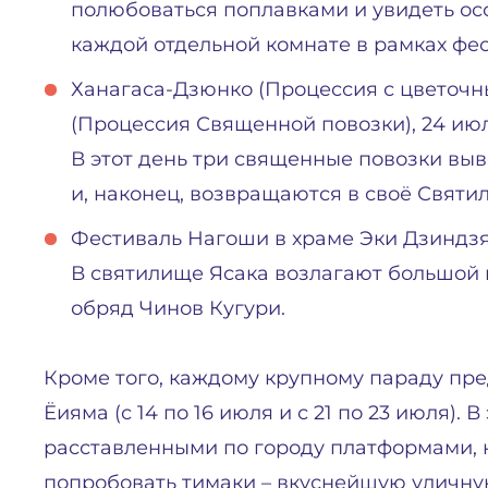
полюбоваться поплавками и увидеть ос
каждой отдельной комнате в рамках фес
Ханагаса-Дзюнко (Процессия с цветочн
(Процессия Священной повозки), 24 ию
В этот день три священные повозки вы
и, наконец, возвращаются в своё Святи
Фестиваль Нагоши в храме Эки Дзиндзя,
В святилище Ясака возлагают большой 
обряд Чинов Кугури.
Кроме того, каждому крупному параду пр
Ёияма (с 14 по 16 июля и с 21 по 23 июля).
расставленными по городу платформами, к
попробовать тимаки – вкуснейшую уличну