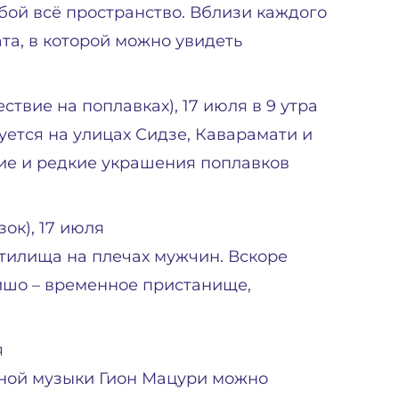
бой всё пространство. Вблизи каждого
та, в которой можно увидеть
вие на поплавках), 17 июля в 9 утра
ется на улицах Сидзе, Каварамати и
ие и редкие украшения поплавков
ок), 17 июля
тилища на плечах мужчин. Вскоре
ишо – временное пристанище,
я
бной музыки Гион Мацури можно