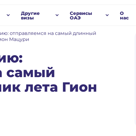
Другие
Сервисы
О
визы
ОАЭ
нас
нию: отправляемся на самый длинный
Гион Мацури
ию:
а самый
ик лета Гион