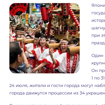
Япони
госуд
истор
шагну
при э
празд
Один 
крупн
Он пр
1 по 3
24 июля, жители и гости города могут на
города движутся процессии из 34 украшен