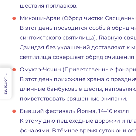
шествия поплавков.
Микоши-Араи (Обряд чистки Священных 
В этот день проводится особый обряд 
синтоистского святилища). Главную св
Дзиндзя без украшений доставляют к м
святилища совершает обряд очищения у
Омукаэ-Чочин (Приветственные фонари)
→
В этот день прихожане храма с празд
Contents
длинные бамбуковые шесты, направляют
приветствовать священные экипажи.
Бывший фестиваль Йояма, 14–16 июля
К этому дню пешеходные дорожки и п
фонарями. В тёмное время суток они ос