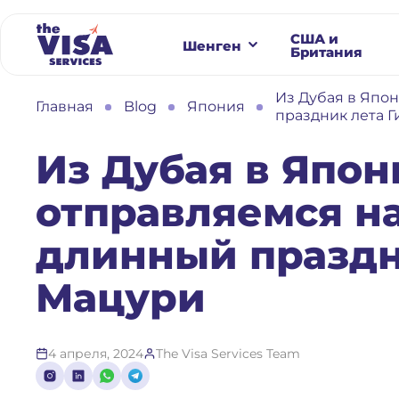
США и
Шенген
Британия
Из Дубая в Япо
Главная
Blog
Япония
праздник лета 
Из Дубая в Япон
отправляемся н
длинный праздн
Мацури
4 апреля, 2024
The Visa Services Team