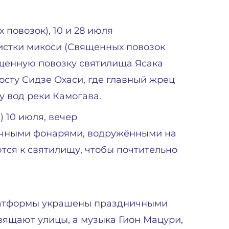
повозок), 10 и 28 июля
чистки микоси (Священных повозок
ященную повозку святилища Ясака
осту Сидзе Охаси, где главный жрец
 вод реки Камогава.
 10 июля, вечер
ничными фонарями, водружёнными на
ся к святилищу, чтобы почтительно
латформы украшены праздничными
вящают улицы, а музыка Гион Мацури,