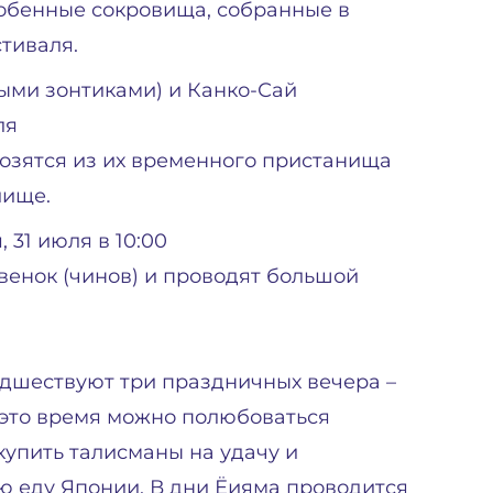
обенные сокровища, собранные в
тиваля.
ыми зонтиками) и Канко-Сай
ля
возятся из их временного пристанища
лище.
 31 июля в 10:00
венок (чинов) и проводят большой
едшествуют три праздничных вечера –
 В это время можно полюбоваться
упить талисманы на удачу и
ю еду Японии. В дни Ёияма проводится