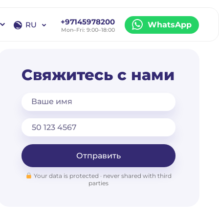
+97145978200
RU
WhatsApp
Mon–Fri: 9:00–18:00
EN
RU
Свяжитесь с нами
Ваше имя
Отправить
Your data is protected · never shared with third
parties