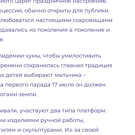
Киото царит праздничное настроение.
цессии, обычно открыты для публики.
полюбоваться настоящими сокровищами
едавались из поколения в поколение и
е.
пидемии чумы, чтобы умилостивить
 времени сохранилась главная традиция
ых детей выбирают мальчика –
ца первого парада 17 июля он должен
ногами земли.
иваля, участвуют два типа платформ:
ми изделиями ручной работы,
илем и скульптурами. Из-за своей