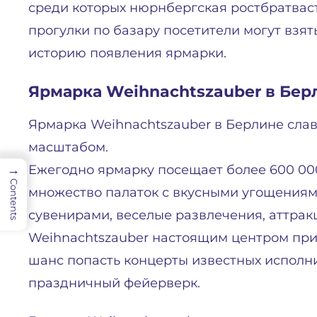
среди которых нюрнбергская ростбратваст
прогулки по базару посетители могут взят
историю появления ярмарки.
Ярмарка Weihnachtszauber в Бер
Ярмарка Weihnachtszauber в Берлине слави
масштабом.
→
Ежегодно ярмарку посещает более 600 000
Contents
множество палаток с вкусными угощения
сувенирами, веселые развлечения, аттра
Weihnachtszauber настоящим центром прит
шанс попасть концерты известных исполн
праздничный фейерверк.