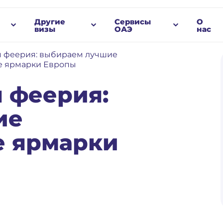
Другие
Сервисы
О
визы
ОАЭ
нас
я феерия: выбираем лучшие
е ярмарки Европы
 феерия:
ие
е ярмарки