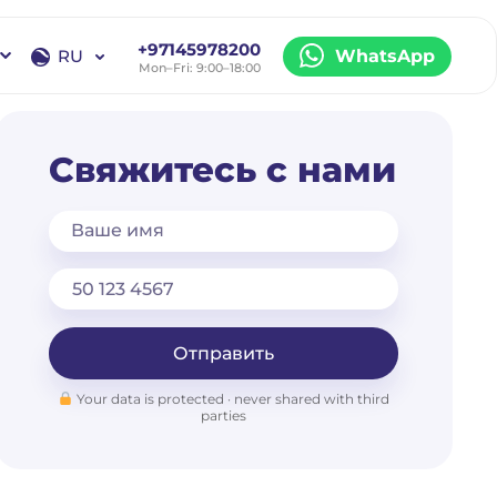
+97145978200
RU
WhatsApp
Mon–Fri: 9:00–18:00
EN
RU
Свяжитесь с нами
Ваше имя
Отправить
Your data is protected · never shared with third
parties