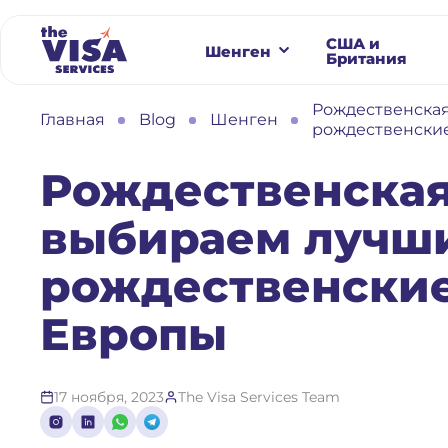
США и
Шенген
Британия
Рождественска
Главная
Blog
Шенген
рождественски
Рождественская
выбираем лучш
рождественски
Европы
17 ноября, 2023
The Visa Services Team