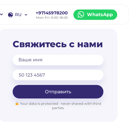
+97145978200
RU
WhatsApp
Mon–Fri: 9:00–18:00
EN
RU
Свяжитесь с нами
Ваше имя
Отправить
Your data is protected · never shared with third
parties