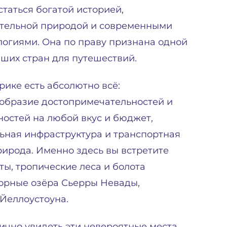
статься богатой историей,
тельной природой и современными
логиями. Она по праву признана одной
чших стран для путешествий.
рике есть абсолютно всё:
образие достопримечательностей и
ностей на любой вкус и бюджет,
ьная инфраструктура и транспортная
рирода. Именно здесь вы встретите
ы, тропические леса и болота
орные озёра Сьерры Невады,
Йеллоустоуна.
лично увидеть эти невероятные места.