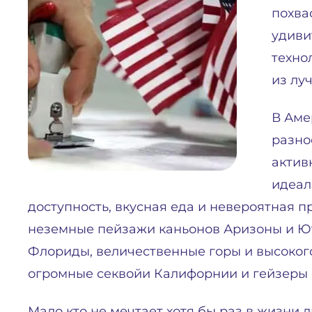
похва
удиви
техно
из лу
В Аме
разно
актив
идеал
доступность, вкусная еда и невероятная п
неземные пейзажи каньонов Аризоны и Ют
Флориды, величественные горы и высоког
огромные секвойи Калифорнии и гейзеры 
Мало кто не мечтает хотя бы раз в жизни 