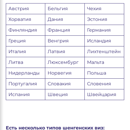
Австрия
Бельгия
Чехия
Хорватия
Дания
Эстония
Финляндия
Франция
Германия
Греция
Венгрия
Исландия
Италия
Латвия
Лихтенштейн
Литва
Люксембург
Мальта
Нидерланды
Норвегия
Польша
Португалия
Словакия
Словения
Испания
Швеция
Швейцария
Есть несколько типов шенгенских виз: