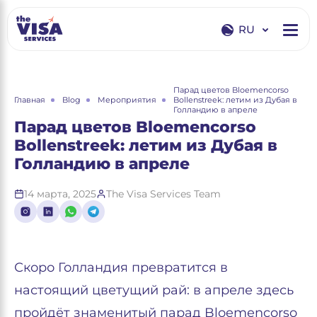
RU
EN
RU
Парад цветов Bloemencorso
Главная
Blog
Мероприятия
Bollenstreek: летим из Дубая в
Голландию в апреле
Парад цветов Bloemencorso
Bollenstreek: летим из Дубая в
Голландию в апреле
14 марта, 2025
The Visa Services Team
Скоро Голландия превратится в
настоящий цветущий рай: в апреле здесь
пройдёт знаменитый парад Bloemencorso