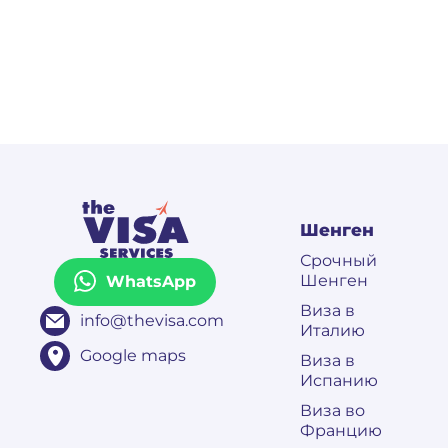
Шенген
Срочный
Шенген
WhatsApp
Виза в
info@thevisa.com
Италию
Google maps
Виза в
Испанию
Виза во
Францию