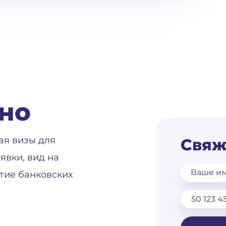
но
ая визы для
Свяж
явки, вид на
Ваше и
тие банковских