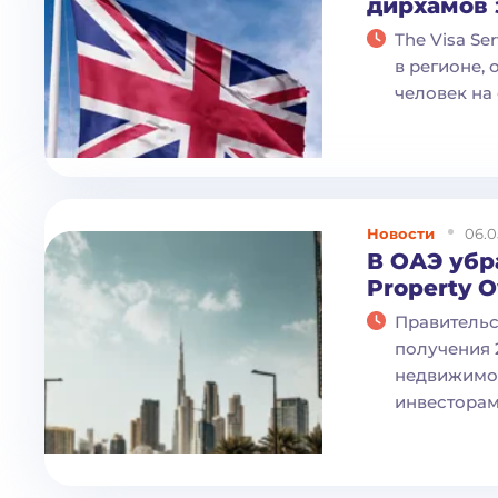
дирхамов 
The Visa Se
в регионе, 
человек на
Новости
06.0
В ОАЭ убр
Property O
Правительс
получения 
недвижимост
инвестора