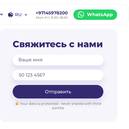
+97145978200
RU
WhatsApp
Mon–Fri: 9:00–18:00
EN
RU
Свяжитесь с нами
Ваше имя
Отправить
Your data is protected · never shared with third
parties