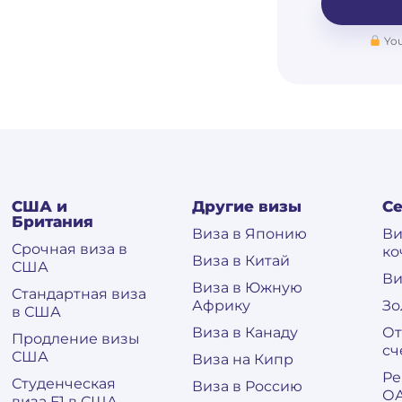
You
США и
Другие визы
С
Британия
Виза в Японию
Ви
Срочная виза в
ко
Виза в Китай
США
Ви
Виза в Южную
Стандартная виза
Африку
Зо
в США
Виза в Канаду
От
Продление визы
сч
США
Виза на Кипр
Ре
Студенческая
Виза в Россию
О
виза F1 в США