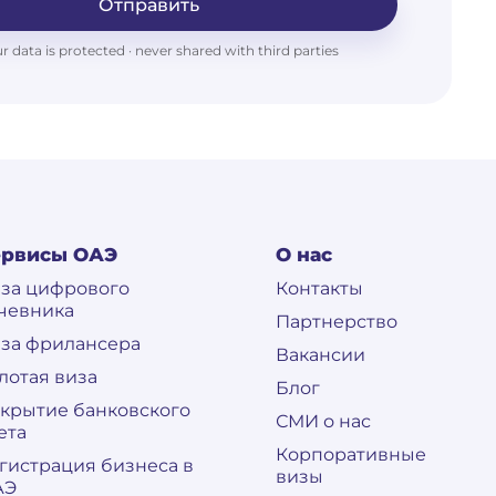
Отправить
r data is protected · never shared with third parties
ервисы ОАЭ
О нас
за цифрового
Контакты
чевника
Партнерство
за фрилансера
Вакансии
лотая виза
Блог
крытие банковского
СМИ о нас
ета
Корпоративные
гистрация бизнеса в
визы
АЭ