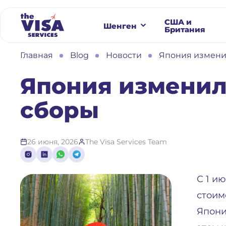
США и
Шенген
Британия
Главная
Blog
Новости
Япония измени
Япония изменил
сборы
26 июня, 2026
The Visa Services Team
С 1 и
стоим
Япони