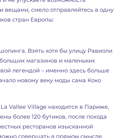
и и не упускаете возможность
 вещами, смело отправляйтесь в одну
ков стран Европы:
опинга. Взять хотя бы улицу Равиоли
 больших магазинов и маленьких
овой легендой – именно здесь больше
ачало новому веку моды сама Коко
 Vallee Village находится в Париже,
ены более 120 бутиков, после похода
местных ресторанов изысканной
 можно совершать в прямом смысле