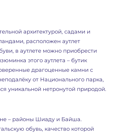
тельной архитектурой, садами и
рландами, расположен аутлет
буви, в аутлете можно приобрести
изюминка этого аутлета – бутик
оверенные драгоценные камни с
неподалёку от Национального парка,
ся уникальной нетронутой природой.
не – районы Шиаду и Байша.
альскую обувь, качество которой