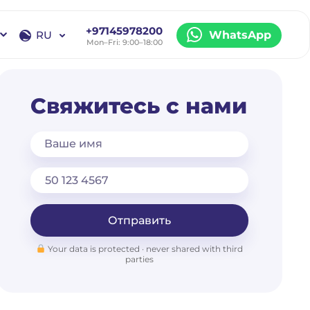
+97145978200
RU
WhatsApp
Mon–Fri: 9:00–18:00
EN
RU
Свяжитесь с нами
Ваше имя
Отправить
Your data is protected · never shared with third
parties