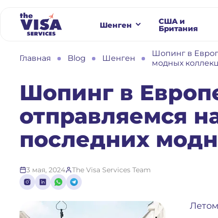
США и
Шенген
Британия
Шопинг в Европ
Главная
Blog
Шенген
модных коллек
Шопинг в Европе
отправляемся н
последних модн
3 мая, 2024
The Visa Services Team
Летом