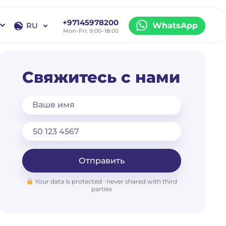
+97145978200
RU
WhatsApp
Mon–Fri: 9:00–18:00
EN
RU
Свяжитесь с нами
Ваше имя
Отправить
Your data is protected · never shared with third
parties