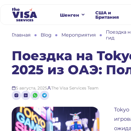
США и
Шенген
Британия
Поездка н
Главная
Blog
Мероприятия
гид
Поездка на Tok
2025 из ОАЭ: По
5 августа, 2025
The Visa Services Team
Tokyo
игров
ожида