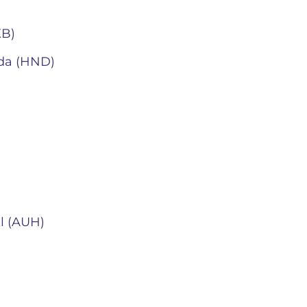
XB)
da (HND)
l (AUH)