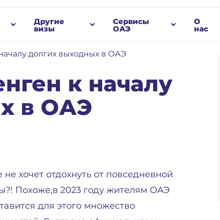
Другие
Сервисы
О
визы
ОАЭ
нас
началу долгих выходных в ОАЭ
нген к началу
х в ОАЭ
е не хочет отдохнуть от повседневной
ы?! Похоже,в 2023 году жителям ОАЭ
тавится для этого множество