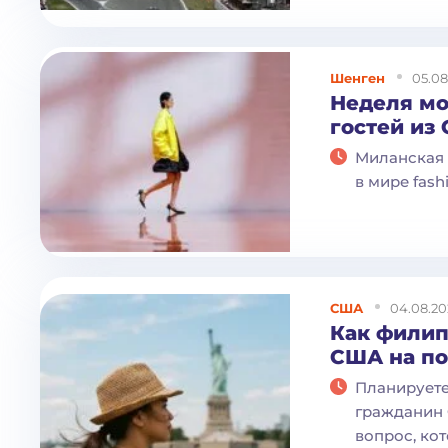
Шенген
05.08
Неделя мо
гостей из
Миланская 
в мире fash
США
04.08.20
Как филип
США на п
Планируете
гражданин 
вопрос, ко