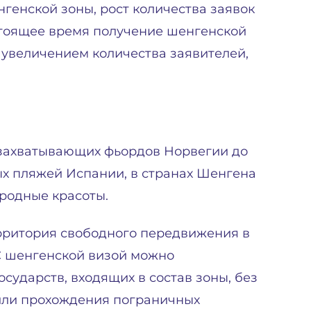
нгенской зоны, рост количества заявок
стоящее время получение шенгенской
с увеличением количества заявителей,
 захватывающих фьордов Норвегии до
ых пляжей Испании, в странах Шенгена
иродные красоты.
рритория свободного передвижения в
 С шенгенской визой можно
сударств, входящих в состав зоны, без
или прохождения пограничных