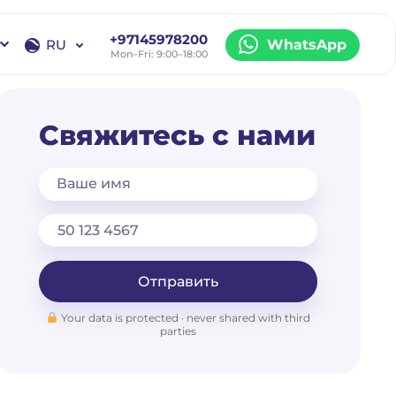
+97145978200
RU
WhatsApp
Mon–Fri: 9:00–18:00
EN
RU
Свяжитесь с нами
Ваше имя
Отправить
Your data is protected · never shared with third
parties