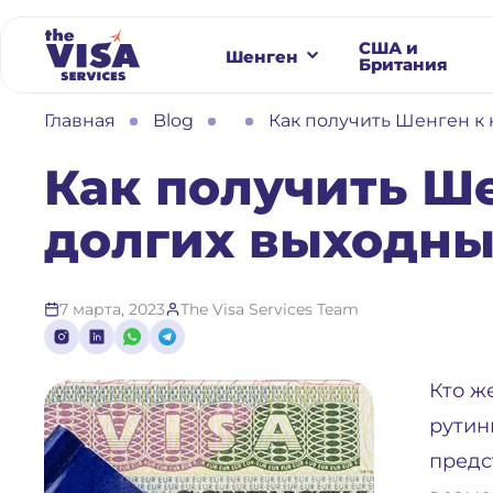
США и
Шенген
Британия
Главная
Blog
Как получить Шенген к 
Как получить Ше
долгих выходны
7 марта, 2023
The Visa Services Team
Кто ж
рутин
предс