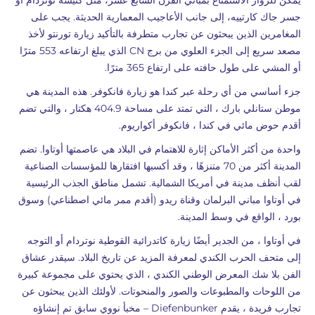
يمكن للزوار الاستمتاع بمباني القرن السابع عشر، مثل كنيسة نوتردام أو
جسر جاك كارتييه، إلى جانب الأعاجيب المعمارية الحديثة. يجب على
المغامرين الذين يبحثون عن تجارب متطرفة بالتأكيد زيارة تورنتو لأخذ
مصعد سريع إلى الجزء العلوي من برج CN الذي يبلغ ارتفاعه 553 مترًا
أو المشي على طول حافته على ارتفاع 365 مترًا.
جزء أساسي من أي رحلة عبر كندا هو زيارة فانكوفر. هذه المدينة هي
موطن ستانلي بارك ، التي تمتد على مساحة 404.9 هكتار ، والتي تضم
أقدم حوض مائي في كندا ، فانكوفر أكواريوم.
واحدة من أكثر الأماكن إثارة للاهتمام في البلاد هي عاصمتها أوتاوا. تضم
المدينة أكثر من 70 متنزهًا ، وقد أكسبها افتقارها للمؤسسات الصناعية
لقب أنظف مدينة في أمريكا الشمالية. تشمل مناطق الجذب الرئيسية
في أوتاوا مباني البرلمان وقناة ريدو (أقدم ممر مائي اصطناعي) وسوق
بورد ، الواقع في وسط المدينة.
في أوتاوا ، من الجدير أيضًا زيارة كاتدرائية القوطية نوتردام أو التوجه
إلى متحف الحرب الكندي لمعرفة المزيد عن تاريخ البلاد. سيقدر عشاق
الفن بلا شك المعرض الوطني الكندي ، الذي يحتوي على مجموعة كبيرة
من اللوحات والمطبوعات والصور والمنحوتات. لأولئك الذين يبحثون عن
تجارب فريدة ، يقدم Diefenbunker – مخبأ نووي سابق تم إنشاؤه