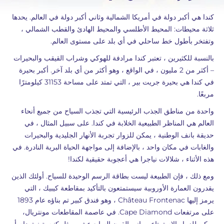
كندا هي أكبر دولة في أمريكا الشمالية وثاني أكبر دولة في العالم. يحدها
ثلاثة محيطات: المحيط الأطلسي والمحيط الهادئ والقطب الشمالي ،
وتفتخر بأطول خط ساحلي في أي بلد على مستوى العالم.
بالنسبة للكثيرين ، تعتبر كندا مرادفة للهوكي وشراب القيقب والبحيرات
– أكثر من 2 مليون ، في الواقع ، وهو أكثر من أي بلد آخر. أكبر بحيرة
في كندا هي بحيرة جريت بير ، التي تمتد على مساحة 31153 كيلومترًا
مربعًا.
واحدة من مناطق الجذب الرئيسية التي تجذب السياح من جميع أنحاء
العالم هي المناظر الطبيعية الخلابة في كندا. على سبيل المثال ، في
حديقة بانف الوطنية ، يمكن للزوار تجربة الأنهار الجليدية والبحيرات
والغابات في مكان واحد ، بالإضافة إلى مواجهة الحياة البرية النادرة. في
هذه الأثناء ، شلالات نياجرا هي أعجوبة حقيقية لكندا!
ومع ذلك ، فإن الطبيعة ليست بطاقة الرسم الوحيدة للسياح. أولئك الذين
يقدرون العمارة الأوروبية سيستمتعون بالتأكيد بمقاطعة كيبيك ، التي
يرمز إليها Château Frontenac ، وهو فندق كبير تم بناؤه عام 1893
على مرتفعات Cape Diamond. في عاصمة المقاطعات مونتريال،