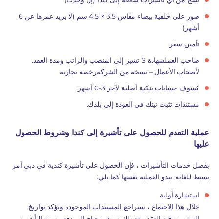
نسخ من أي تأشيرات سابقة إلى كندا (إن وجدت)
صور على خلفية بيضاء مقاس 3.5 × 4.5 سم (لا يزيد عمرها عن 6
أشهر)
تأمين سفر
صاحب العملشهادة S تشير إلى المنصب والراتب ومدة العقد.
لأصحاب الأعمال – نسخة من الشركةرخصة تجارية
كشوف حسابات بنكية أصلية لآخر 3-6 أشهر.
مستندات تثبت نيتك في العودة إلى بلدك.
عملية التقدم للحصول على تأشيرة إلى كندا وشروط الحصول
عليها
بفضل خدمات التأشيرات ، فإن الحصول على تأشيرة كندية في دبي أمر
بسيط للغاية. تبدو العملية نفسها كما يلي:
استشارة أولية
خلال هذا الاجتماع ، سنراجع المستندات الموجودة ونؤكد تواريخ
السفر وتوقيع العقد. بعد ذلك سوف تحتاج إلى دفع رسوم التأشيرة