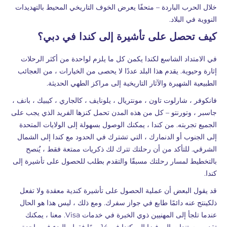
خلال الحرب الباردة – متحفًا يعرض الخوف التاريخي المحيط بالتهديدات
النووية في البلاد.
كيف تحصل على تأشيرة إلى كندا في دبي؟
في الامتداد الشاسع لكندا يكمن كل ما يلزم لواحدة من أكثر الرحلات
إثارة وحيوية. يقدم هذا البلد عددًا لا يحصى من الخيارات ، من العجائب
الطبيعية الشهيرة والآثار التاريخية إلى مراكز الطهي الحديثة.
فانكوفر ، شارلوت تاون ، مونتريال ، يلونايف ، كالجاري ، كيبيك ، بانف ،
جاسبر ، وتورنتو – كل من هذه المدن تحمل كنزها الفريد الذي يجب على
الجميع تجربته. من كندا ، يمكنك الوصول بسهولة إلى الولايات المتحدة
إلى الجنوب أو الدنمارك ، التي تشترك في الحدود مع كندا إلى الشمال
الشرقي. للتأكد من أن رحلتك تترك لك ذكريات ممتعة فقط ، يُنصح
بالتخطيط لمسار رحلتك مسبقًا والتقدم بطلب للحصول على تأشيرة إلى
كندا.
قد يقول البعض أن عملية الحصول على تأشيرة كندية معقدة ولا تفعل
ذلكينتج عنه دائمًا طابع في جواز سفرك. ومع ذلك ، ليس هذا هو الحال
عندما تلجأ إلى المهنيين ذوي الخبرة في خدمات Visa. معنا ، يمكنك