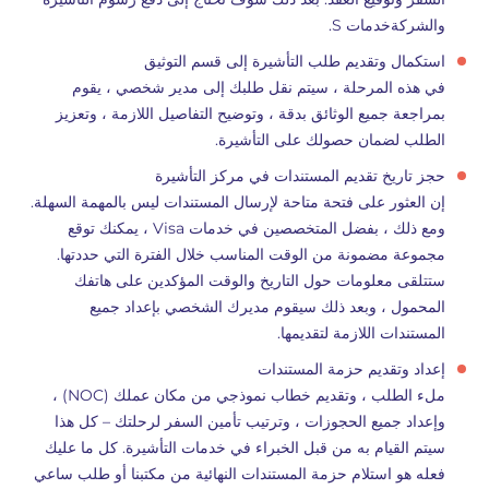
والشركةخدمات S.
استكمال وتقديم طلب التأشيرة إلى قسم التوثيق
في هذه المرحلة ، سيتم نقل طلبك إلى مدير شخصي ، يقوم
بمراجعة جميع الوثائق بدقة ، وتوضيح التفاصيل اللازمة ، وتعزيز
الطلب لضمان حصولك على التأشيرة.
حجز تاريخ تقديم المستندات في مركز التأشيرة
إن العثور على فتحة متاحة لإرسال المستندات ليس بالمهمة السهلة.
ومع ذلك ، بفضل المتخصصين في خدمات Visa ، يمكنك توقع
مجموعة مضمونة من الوقت المناسب خلال الفترة التي حددتها.
ستتلقى معلومات حول التاريخ والوقت المؤكدين على هاتفك
المحمول ، وبعد ذلك سيقوم مديرك الشخصي بإعداد جميع
المستندات اللازمة لتقديمها.
إعداد وتقديم حزمة المستندات
ملء الطلب ، وتقديم خطاب نموذجي من مكان عملك (NOC) ،
وإعداد جميع الحجوزات ، وترتيب تأمين السفر لرحلتك – كل هذا
سيتم القيام به من قبل الخبراء في خدمات التأشيرة. كل ما عليك
فعله هو استلام حزمة المستندات النهائية من مكتبنا أو طلب ساعي